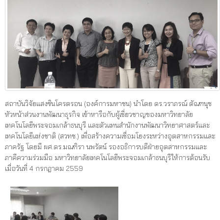
สถาบันวิจัยแสงซินโครตรอน (องค์การมหาชน) นำโดย ดร.วราภรณ์ ตัณฑนุช
หัวหน้าส่วนงานพัฒนาธุรกิจ เข้าหารือกับผู้เชี่ยวชาญของมหาวิทยาลัย
เทคโนโลยีพระจอมเกล้าธนบุรี และตัวแทนสำนักงานพัฒนาวิทยาศาสตร์และ
เทคโนโลยีแห่งชาติ (สวทช.) เพื่อสร้างความเชื่อมโยงระหว่างอุตสาหกรรมและ
ภาครัฐ โดยมี ผศ.ดร.มณฑิรา นพรัตน์ รองอธิการบดีฝ่ายอุตสาหกรรมและ
ภาคีความร่วมมือ มหาวิทยาลัยเทคโนโลยีพระจอมเกล้าธนบุรีให้การต้อนรับ
เมื่อวันที่ 4 กรกฎาคม 2559