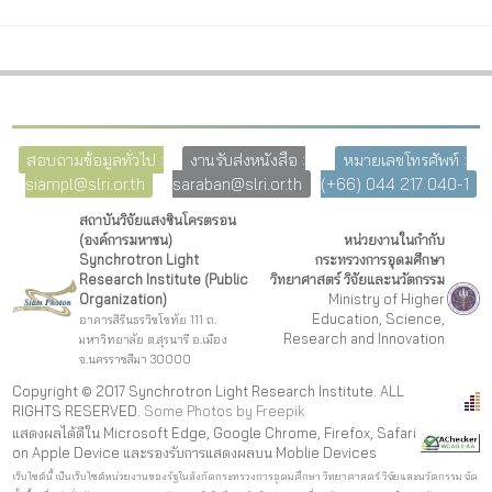
สอบถามข้อมูลทั่วไป :
งานรับส่งหนังสือ :
หมายเลขโทรศัพท์ :
siampl@slri.or.th
saraban@slri.or.th
(+66) 044 217 040-1
สถาบันวิจัยแสงซินโครตรอน
(องค์การมหาชน)
หน่วยงานในกำกับ
Synchrotron Light
กระทรวงการอุดมศึกษา
Research Institute (Public
วิทยาศาสตร์ วิจัยและนวัตกรรม
Organization)
Ministry of Higher
Education, Science,
อาคารสิรินธรวิชโชทัย 111 ถ.
Research and Innovation
มหาวิทยาลัย ต.สุรนารี อ.เมือง
จ.นครราชสีมา 30000
Copyright © 2017 Synchrotron Light Research Institute. ALL
RIGHTS RESERVED.
Some Photos by Freepi
k
แสดงผลได้ดีใน Microsoft Edge, Google Chrome, Firefox, Safari
on Apple Device และรองรับการแสดงผลบน Moblie Devices
เว็บไซต์นี้ เป็นเว็บไซต์หน่วยงานของรัฐในสังกัดกระทรวงการอุดมศึกษา วิทยาศาสตร์ วิจัยและนวัตกรรม จัด