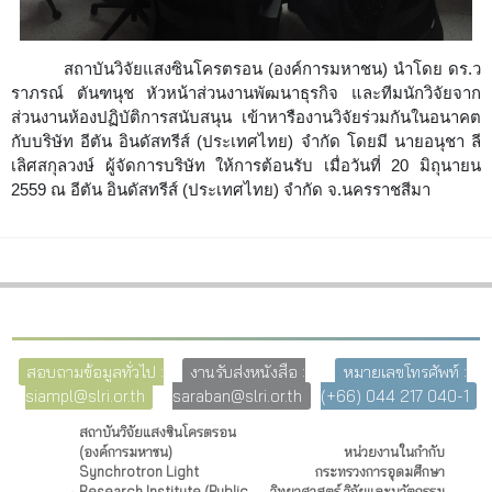
สถาบันวิจัยแสงซินโครตรอน (องค์การมหาชน) นำโดย ดร.ว
ราภรณ์ ตันฑนุช หัวหน้าส่วนงานพัฒนาธุรกิจ และทีมนักวิจัยจาก
ส่วนงานห้
องปฏิบัติการสนับสนุน เข้าหารืองานวิจัยร่วมกันใน
อนาคต
กับบริษัท อีตัน อินดัสทรีส์ (ประเทศไทย) จำกัด โดยมี นายอนุชา ลี
เลิศสกุลวงษ์ ผู้จัดการบริษัท ให้การต้อนรับ เมื่อวันที่ 20 มิถุนายน
2559 ณ อีตัน อินดัสทรีส์ (ประเทศไทย) จำกัด จ.นครราชสีมา
สอบถามข้อมูลทั่วไป :
งานรับส่งหนังสือ :
หมายเลขโทรศัพท์ :
siampl@slri.or.th
saraban@slri.or.th
(+66) 044 217 040-1
สถาบันวิจัยแสงซินโครตรอน
(องค์การมหาชน)
หน่วยงานในกำกับ
Synchrotron Light
กระทรวงการอุดมศึกษา
Research Institute (Public
วิทยาศาสตร์ วิจัยและนวัตกรรม