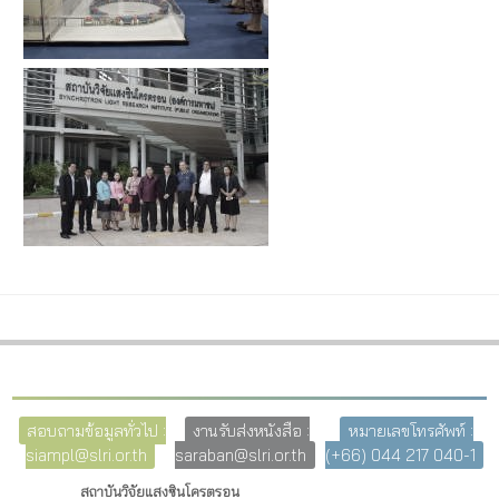
สอบถามข้อมูลทั่วไป :
งานรับส่งหนังสือ :
หมายเลขโทรศัพท์ :
siampl@slri.or.th
saraban@slri.or.th
(+66) 044 217 040-1
สถาบันวิจัยแสงซินโครตรอน