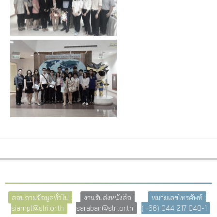
สอบถามข้อมูลทั่วไป :
งานรับส่งหนังสือ :
หมายเลขโทรศัพท์ :
siampl@slri.or.th
saraban@slri.or.th
(+66) 044 217 040-1