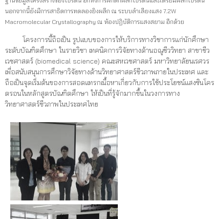
ฐานข้อมูลโครงสร้างของโปรตีน อีกทั้งการฝึกตกผลึกโปรตีนและเตรียมผลึกโปรตีน
นอกจากนี้ยังมีการสาธิตการทดลองยิงผลึก ณ ระบบลำเลียงแสง 7.2W
Macromolecular Crystallography ณ ห้องปฏิบัติการแสงสยาม อีกด้วย
โครงการนี้ถือเป็น รูปแบบของการให้บริการทางวิชาการแก่นักศึกษา
ระดับบัณฑิตศึกษา ในรายวิชา เทคนิคการวิจัยทางด้านอณูชีววิทยา สาขาชีว
เวชศาสตร์ (biomedical science) คณะสหเวชศาสตร์ มหาวิทยาลัยนเรศวร
เพื่อสนับสนุนการศึกษาวิจัยทางด้านวิทยาศาสตร์ชีวภาพภายในประเทศ และ
ถือเป็นจุดเริ่มต้นของการสอดแทรกเนื้อหาเกี่ยวกับการใช้ประโยชน์แสงซินโคร
ตรอนในหลักสูตรบัณฑิตศึกษา ให้เป็นที่รู้จักมากขึ้นในวงการทาง
วิทยาศาสตร์ชีวภาพในประเทศไทย