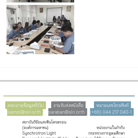
สอบถามข้อมูลทั่วไป :
งานรับส่งหนังสือ :
หมายเลขโทรศัพท์ :
siampl@slri.or.th
saraban@slri.or.th
(+66) 044 217 040-1
สถาบันวิจัยแสงซินโครตรอน
(องค์การมหาชน)
หน่วยงานในกำกับ
Synchrotron Light
กระทรวงการอุดมศึกษา