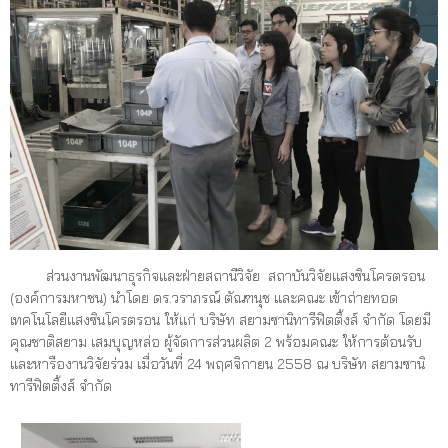
ส่วนงานพัฒนาธุรกิจและฝ่ายสถานีวิจัย สถาบันวิจัยแสงซินโครตรอน
(องค์การมหาชน) นำโดย ดร.วราภรณ์ ตัณฑนุช และคณะ เข้าถ่ายทอด
เทคโนโลยีแสงซินโครตรอน ให้แก่ บริษัท สยามซานิทารีฟิตติ้งส์ จำกัด โดยมี
คุณชาติสยาม เสมบุญหล่อ ผู้จัดการส่วนผลิต 2 พร้อมคณะ ให้การต้อนรับ
และหารืองานวิจัยร่วม เมื่อวันที่ 24 พฤศจิกายน 2558 ณ บริษัท สยามซานิ
ทารีฟิตติ้งส์ จำกัด