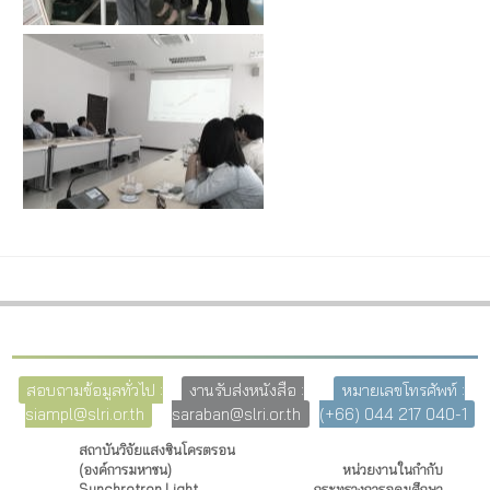
สอบถามข้อมูลทั่วไป :
งานรับส่งหนังสือ :
หมายเลขโทรศัพท์ :
siampl@slri.or.th
saraban@slri.or.th
(+66) 044 217 040-1
สถาบันวิจัยแสงซินโครตรอน
(องค์การมหาชน)
หน่วยงานในกำกับ
Synchrotron Light
กระทรวงการอุดมศึกษา