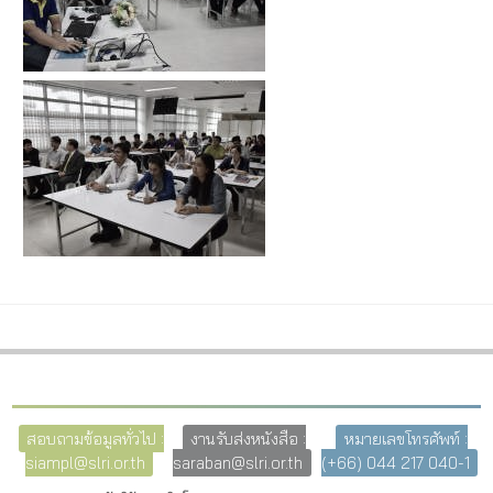
สอบถามข้อมูลทั่วไป :
งานรับส่งหนังสือ :
หมายเลขโทรศัพท์ :
siampl@slri.or.th
saraban@slri.or.th
(+66) 044 217 040-1