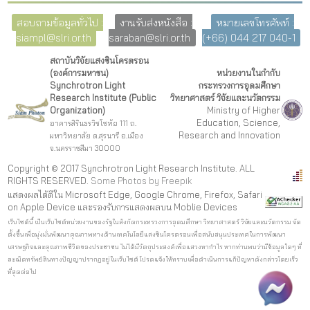
สอบถามข้อมูลทั่วไป :
งานรับส่งหนังสือ :
หมายเลขโทรศัพท์ :
siampl@slri.or.th
saraban@slri.or.th
(+66) 044 217 040-1
สถาบันวิจัยแสงซินโครตรอน
(องค์การมหาชน)
หน่วยงานในกำกับ
Synchrotron Light
กระทรวงการอุดมศึกษา
Research Institute (Public
วิทยาศาสตร์ วิจัยและนวัตกรรม
Organization)
Ministry of Higher
Education, Science,
อาคารสิรินธรวิชโชทัย 111 ถ.
Research and Innovation
มหาวิทยาลัย ต.สุรนารี อ.เมือง
จ.นครราชสีมา 30000
Copyright © 2017 Synchrotron Light Research Institute. ALL
RIGHTS RESERVED.
Some Photos by Freepi
k
แสดงผลได้ดีใน Microsoft Edge, Google Chrome, Firefox, Safari
on Apple Device และรองรับการแสดงผลบน Moblie Devices
เว็บไซต์นี้ เป็นเว็บไซต์หน่วยงานของรัฐในสังกัดกระทรวงการอุดมศึกษา วิทยาศาสตร์ วิจัยและนวัตกรรม จัด
ตั้งขึ้นเพื่อมุ่งมั่นพัฒนาคุณภาพทางด้านเทคโนโลยีแสงซินโครตรอนเพื่อสนับสนุนประเทศในการพัฒนา
เศรษฐกิจและคุณภาพชีวิตของประชาชน ไม่ได้มีวัตถุประสงค์เพื่อแสวงหากำไร หากท่านพบว่ามีข้อมูลใดๆ ที่
ละเมิดทรัพย์สินทางปัญญาปรากฏอยู่ในเว็บไซต์ โปรดแจ้งให้ทราบเพื่อดำเนินการแก้ปัญหาดังกล่าวโดยเร็ว
ที่สุดต่อไป