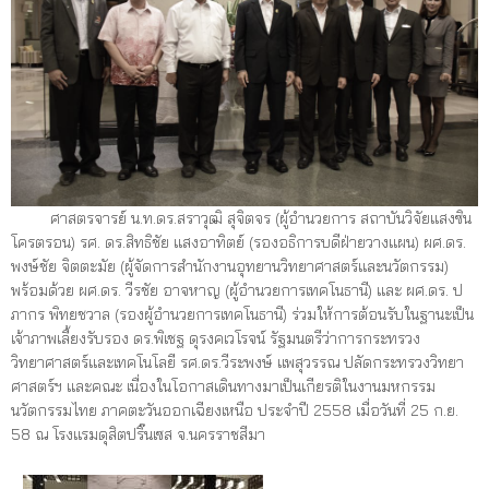
ศาสตรจารย์ น.ท.ดร.สราวุฒิ สุจิตจร (ผู้อำนวยการ สถาบันวิจัยแสงซิน
โครตรอน) รศ. ดร.สิทธิชัย แสงอาทิตย์ (รองอธิการบดีฝ่ายวางแผน) ผศ.ดร.
พงษ์ชัย จิตตะมัย (ผู้จัดการสำนักงานอุทยานวิทยาศาสตร์และนวัตกรรม)
พร้อมด้วย ผศ.ดร. วีรชัย อาจหาญ (ผู้อำนวยการเทคโนธานี) และ ผศ.ดร. ป
ภากร พิทยชวาล (รองผู้อำนวยการเทคโนธานี) ร่วมให้การต้อนรับในฐานะเป็น
เจ้าภาพเลี้ยงรับรอง ดร.พิเชฐ ดุรงคเวโรจน์ รัฐมนตรีว่าการกระทรวง
วิทยาศาสตร์และเทคโนโลยี รศ.ดร.วีระพงษ์ แพสุวรรณ ปลัดกระทรวงวิทยา
ศาสตร์ฯ และคณะ เนื่องในโอกาสเดินทางมาเป็นเกียรติในงานมหกรรม
นวัตกรรมไทย ภาคตะวันออกเฉียงเหนือ ประจำปี 2558 เมื่อวันที่ 25 ก.ย.
58 ณ โรงแรมดุสิตปริ๊นเซส จ.นครราชสีมา