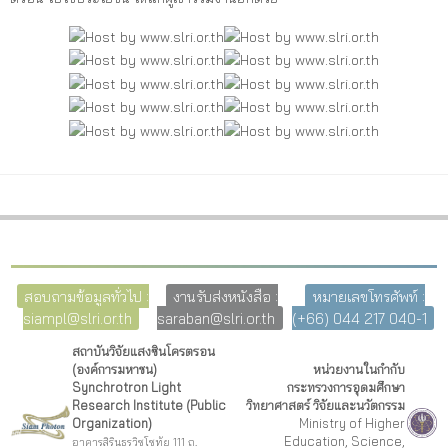
สอบถามข้อมูลทั่วไป :
งานรับส่งหนังสือ :
หมายเลขโทรศัพท์ :
siampl@slri.or.th
saraban@slri.or.th
(+66) 044 217 040-1
สถาบันวิจัยแสงซินโครตรอน
(องค์การมหาชน)
หน่วยงานในกำกับ
Synchrotron Light
กระทรวงการอุดมศึกษา
Research Institute (Public
วิทยาศาสตร์ วิจัยและนวัตกรรม
Organization)
Ministry of Higher
Education, Science,
อาคารสิรินธรวิชโชทัย 111 ถ.