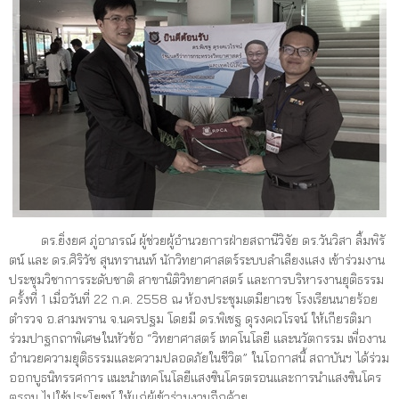
ดร.ยิ่งยศ ภู่อาภรณ์ ผู้ช่วยผู้อำนวยการฝ่ายสถานีวิจัย ดร.วันวิสา ลิ้มพิรั
ตน์ และ ดร.ศิริวัช สุนทรานนท์ นักวิทยาศาสตร์ระบบลำเลียงแสง เข้าร่วมงาน
ประชุมวิชาการระดับชาติ สาขานิติวิทยาศาสตร์ และการบริหารงานยุติธรรม
ครั้งที่ 1 เมื่อวันที่ 22 ก.ค. 2558 ณ ห้องประชุมเตมียาเวช โรงเรียนนายร้อย
ตำรวจ อ.สามพราน จ.นครปฐม โดยมี ดร.พิเชฐ ดุรงคเวโรจน์ ให้เกียรติมา
ร่วมปาฐกถาพิเศษในหัวข้อ “วิทยาศาสตร์ เทคโนโลยี และนวัตกรรม เพื่องาน
อำนวยความยุติธรรมและความปลอดภัยในชีวิต” ในโอกาสนี้ สถาบันฯ ได้ร่วม
ออกบูธนิทรรศการ แนะนำเทคโนโลยีแสงซินโครตรอนและการนำแสงซินโคร
ตรอน ไปใช้ประโยชน์ ให้แก่ผู้เข้าร่วมงานอีกด้วย