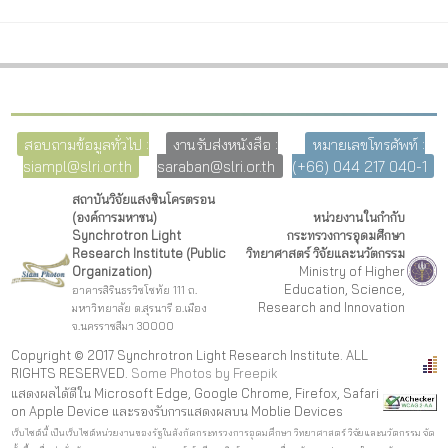
สอบถามข้อมูลทั่วไป :
งานรับส่งหนังสือ :
หมายเลขโทรศัพท์ :
siampl@slri.or.th
saraban@slri.or.th
(+66) 044 217 040-1
สถาบันวิจัยแสงซินโครตรอน
(องค์การมหาชน)
หน่วยงานในกำกับ
Synchrotron Light
กระทรวงการอุดมศึกษา
Research Institute (Public
วิทยาศาสตร์ วิจัยและนวัตกรรม
Organization)
Ministry of Higher
Education, Science,
อาคารสิรินธรวิชโชทัย 111 ถ.
Research and Innovation
มหาวิทยาลัย ต.สุรนารี อ.เมือง
จ.นครราชสีมา 30000
Copyright © 2017 Synchrotron Light Research Institute. ALL
RIGHTS RESERVED.
Some Photos by Freepi
k
แสดงผลได้ดีใน Microsoft Edge, Google Chrome, Firefox, Safari
on Apple Device และรองรับการแสดงผลบน Moblie Devices
เว็บไซต์นี้ เป็นเว็บไซต์หน่วยงานของรัฐในสังกัดกระทรวงการอุดมศึกษา วิทยาศาสตร์ วิจัยและนวัตกรรม จัด