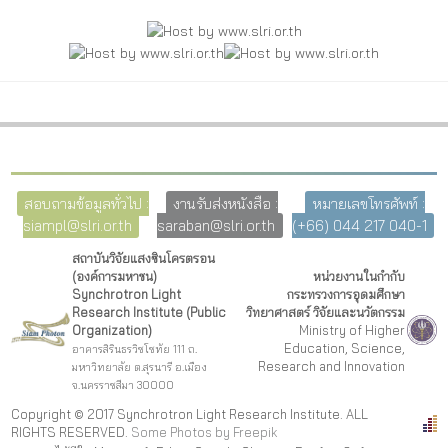
สอบถามข้อมูลทั่วไป :
งานรับส่งหนังสือ :
หมายเลขโทรศัพท์ :
siampl@slri.or.th
saraban@slri.or.th
(+66) 044 217 040-1
สถาบันวิจัยแสงซินโครตรอน
(องค์การมหาชน)
หน่วยงานในกำกับ
Synchrotron Light
กระทรวงการอุดมศึกษา
Research Institute (Public
วิทยาศาสตร์ วิจัยและนวัตกรรม
Organization)
Ministry of Higher
Education, Science,
อาคารสิรินธรวิชโชทัย 111 ถ.
Research and Innovation
มหาวิทยาลัย ต.สุรนารี อ.เมือง
จ.นครราชสีมา 30000
Copyright © 2017 Synchrotron Light Research Institute. ALL
RIGHTS RESERVED.
Some Photos by Freepi
k