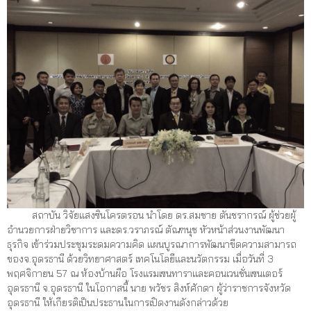
สถาบัน วิจัยแสงซินโครตรอน นำโดย ดร.สมชาย ตันชรากรณ์ ผู้ช่วยผู้
อำนวยการฝ่ายวิชาการ และดร.วราภรณ์ ตัณฑนุช หัวหน้าส่วนงานพัฒนา
ธุรกิจ เข้าร่วมประชุมระดมความคิด แผนบูรณาการพัฒนาขีดความสามารถ
ของจ.อุดรธานี ด้วยวิทยาศาสตร์ เทคโนโลยีและนวัตกรรม เมื่อ
วันที่ 3
พฤศจิกายน 57 ณ ห้องบ้านผือ โรงแรมเซนทาราและคอนเวนชั่นเซนเตอร์
อุดรธานี จ.อุดรธานี ในโอกาสนี้ นาย พวัชร สิงห์ศักดา ผู้ว่าราชการจังหวัด
อุดรธานี ให้เกียรติเป็นประธานในการเปิดงานดังกล่าวด้วย