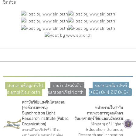
อีกด้วย
สอบถามข้อมูลทั่วไป :
งานรับส่งหนังสือ :
หมายเลขโทรศัพท์ :
siampl@slri.or.th
saraban@slri.or.th
(+66) 044 217 040-1
สถาบันวิจัยแสงซินโครตรอน
(องค์การมหาชน)
หน่วยงานในกำกับ
Synchrotron Light
กระทรวงการอุดมศึกษา
Research Institute (Public
วิทยาศาสตร์ วิจัยและนวัตกรรม
Organization)
Ministry of Higher
Education, Science,
อาคารสิรินธรวิชโชทัย 111 ถ.
Research and Innovation
มหาวิทยาลัย ต.สุรนารี อ.เมือง