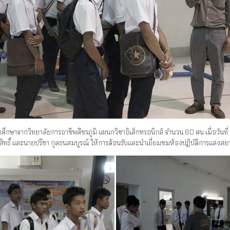
าจากวิทยาลัยการอาชีพศีขรภูมิ แผนกวิชาอิเล็กทรอนิกส์ จำนวน 60 คน เมื่อวันที่ 
ระสิทธิ์ และนายปรีชา กุลธนสมบูรณ์ ให้การต้อนรับและนำเยี่ยมชมห้องปฏิบัติการแสงส