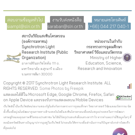
สอบถามข้อมูลทั่วไป :
งานรับส่งหนังสือ :
หมายเลขโทรศัพท์ :
siampl@slri.or.th
saraban@slri.or.th
(+66) 044 217 040-1
สถาบันวิจัยแสงซินโครตรอน
(องค์การมหาชน)
หน่วยงานในกำกับ
Synchrotron Light
กระทรวงการอุดมศึกษา
Research Institute (Public
วิทยาศาสตร์ วิจัยและนวัตกรรม
Organization)
Ministry of Higher
Education, Science,
อาคารสิรินธรวิชโชทัย 111 ถ.
Research and Innovation
มหาวิทยาลัย ต.สุรนารี อ.เมือง
จ.นครราชสีมา 30000
Copyright © 2017 Synchrotron Light Research Institute. ALL
RIGHTS RESERVED.
Some Photos by Freepi
k
แสดงผลได้ดีใน Microsoft Edge, Google Chrome, Firefox, Safari
on Apple Device และรองรับการแสดงผลบน Moblie Devices
เว็บไซต์นี้ เป็นเว็บไซต์หน่วยงานของรัฐในสังกัดกระทรวงการอุดมศึกษา วิทยาศาสตร์ วิจัยและนวัตกรรม จัด
ตั้งขึ้นเพื่อมุ่งมั่นพัฒนาคุณภาพทางด้านเทคโนโลยีแสงซินโครตรอนเพื่อสนับสนุนประเทศในการพัฒนา
เศรษฐกิจและคุณภาพชีวิตของประชาชน ไม่ได้มีวัตถุประสงค์เพื่อแสวงหากำไร หากท่านพบว่ามีข้อมูลใดๆ ที่
ละเมิดทรัพย์สินทางปัญญาปรากฏอยู่ในเว็บไซต์ โปรดแจ้งให้ทราบเพื่อดำเนินการแก้ปัญหาดังกล่าวโดยเร็ว
ที่สุดต่อไป