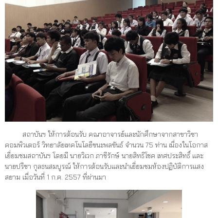
สถาบันฯ ให้การต้อนรับ คณาอาจารย์และนักศึกษาจากสาขาวิชา
คอมพิวเตอร์ วิทยาลัยเทคโนโลยีชนะพลขันธ์ จำนวน 75 ท่าน เนื่องในโอกาส
เยี่ยมชมสถาบันฯ โดยมี นายวิเวก ภาชีรักษ์ นายสิทธิโชค เทศประสิทธิ์ และ
นายปรีชา กุลธนสมบูรณ์ ให้การต้อนรับและนำเยี่ยมชมห้องปฏิบัติการแสง
สยาม
เมื่อ
วันที่ 1 ก.ค. 2557 ที่ผ่านมา