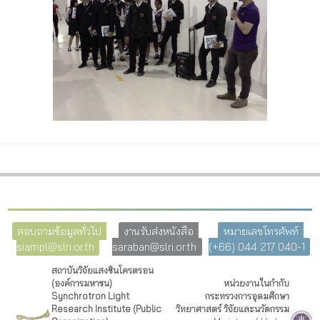
สอบถามข้อมูลทั่วไป :
งานรับส่งหนังสือ :
หมายเลขโทรศัพท์ :
siampl@slri.or.th
saraban@slri.or.th
(+66) 044 217 040-1
สถาบันวิจัยแสงซินโครตรอน
(องค์การมหาชน)
หน่วยงานในกำกับ
Synchrotron Light
กระทรวงการอุดมศึกษา
Research Institute (Public
วิทยาศาสตร์ วิจัยและนวัตกรรม