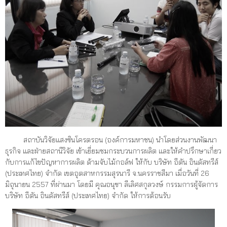
สถาบันวิจัยแสงซินโครตรอน (องค์การมหาชน) นำโดยส่วนงานพัฒนา
ธุรกิจ และฝ่ายสถานีวิจัย เข้าเยี่ยมชมกระบวนการผลิต และให้คำปรึกษาเกี่ยว
กับการแก้ไขปัญหาการผลิต ด้ามจับไม้กอล์ฟ ให้กับ บริษัท อีตัน อินดัสทรีส์
(ประเทศไทย) จำกัด เขตอุตสาหกรรมสุรนารี จ.นครราชสีมา เมื่อวันที่ 26
มิถุนายน 2557 ที่ผ่านมา โดยมี คุณอนุชา ลีเลิศสกุลวงษ์ กรรมการผู้จัดการ
บริษัท อีตัน อินดัสทรีส์ (ประเทศไทย) จำกัด ให้การต้อนรับ