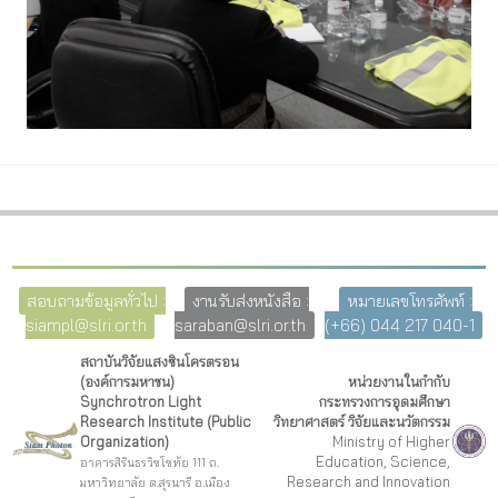
สอบถามข้อมูลทั่วไป :
งานรับส่งหนังสือ :
หมายเลขโทรศัพท์ :
siampl@slri.or.th
saraban@slri.or.th
(+66) 044 217 040-1
สถาบันวิจัยแสงซินโครตรอน
(องค์การมหาชน)
หน่วยงานในกำกับ
Synchrotron Light
กระทรวงการอุดมศึกษา
Research Institute (Public
วิทยาศาสตร์ วิจัยและนวัตกรรม
Organization)
Ministry of Higher
Education, Science,
อาคารสิรินธรวิชโชทัย 111 ถ.
Research and Innovation
มหาวิทยาลัย ต.สุรนารี อ.เมือง