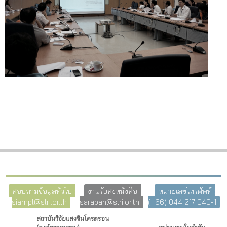
สอบถามข้อมูลทั่วไป :
งานรับส่งหนังสือ :
หมายเลขโทรศัพท์ :
siampl@slri.or.th
saraban@slri.or.th
(+66) 044 217 040-1
สถาบันวิจัยแสงซินโครตรอน