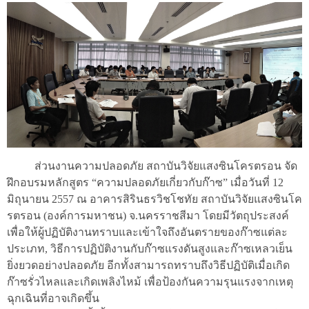
ส่วนงานความปลอดภัย สถาบันวิจัยแสงซินโครตรอน จัด
ฝึกอบรมหลักสูตร “ความปลอดภัยเกี่ยวกับก๊าซ” เมื่อวันที่ 12
มิถุนายน 2557 ณ อาคารสิรินธรวิชโชทัย สถาบันวิจัยแสงซินโค
รตรอน (องค์การมหาชน) จ.นครราชสีมา โดยมีวัตถุประสงค์
เพื่อให้ผู้ปฏิบัติงานทราบแล
ะเข้าใจถึงอันตรายของก๊าซแต่ละ
ประเภท, วิธีการปฏิบัติงานกับก๊าซแรงดันสูงและก๊าซเหลวเย็น
ยิ่งยวดอย่างปลอดภัย อีกทั้งสามารถทราบถึงวิธีปฏิบัติเมื่อเกิด
ก๊าซรั่วไหลและเกิดเพลิงไหม้ เพื่อป้องกันความรุนแรงจากเหตุ
ฉุกเฉินที่อาจเกิดขึ้น