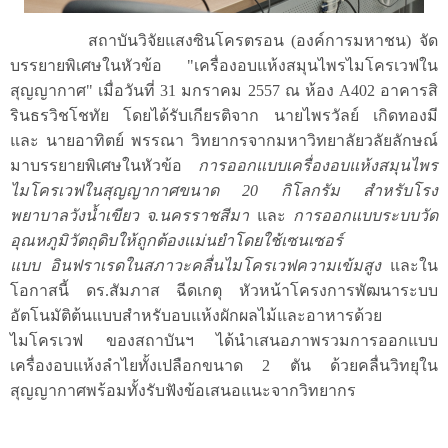
สถาบันวิจัยแสงซินโครตรอน (องค์การมหาชน) จัด
บรรยายพิเศษในหัวข้อ "เครื่องอบแห้งสมุนไพรไมโครเวฟใน
สุญญากาศ" เมื่อวันที่ 31 มกราคม 2557 ณ ห้อง A402 อาคารสิ
รินธรวิชโชทัย โดยได้รับเกียรติจาก นายไพรวัลย์ เกิดทองมี
และ นายอาทิตย์ พรรณา วิทยากรจากมหาวิทยาลัยวลัยลักษณ์
มาบรรยายพิเศษในหัวข้อ
การออกแบบเครื่องอบแห้งสมุนไพร
ไมโครเวฟในสุญญากาศขนาด
20 กิโลกรัม สำหรับโรง
พยาบาลวังน้ำเขียว จ.นครราชสีมา
และ
การออกแบบระบบวัด
อุณหภูมิวัตถุดิบให้ถูกต้องแม่นยำโดยใช้เซนเซอร์
แบบ
อินฟราเรดในสภาวะคลื่นไมโครเวฟความเข้มสูง
และใน
โอกาสนี้ ดร.สัมภาส ฉีดเกตุ หัวหน้าโครงการพัฒนาระบบ
อัตโนมัติต้นแบบสำหรับอบแห้งผักผลไม้และอาหารด้วย
ไมโครเวฟ ของสถาบันฯ ได้นำเสนอภาพรวมการออกแบบ
เครื่องอบแห้งลำไยทั้งเปลือกขนาด 2 ตัน ด้วยคลื่นวิทยุใน
สุญญากาศพร้อมทั้งรับฟังข้อเสนอแนะจากวิทยากร