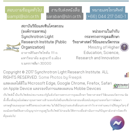
สอบถามข้อมูลทั่วไป :
งานรับส่งหนังสือ :
หมายเลขโทรศัพท์ :
siampl@slri.or.th
saraban@slri.or.th
(+66) 044 217 040-1
สถาบันวิจัยแสงซินโครตรอน
(องค์การมหาชน)
หน่วยงานในกำกับ
Synchrotron Light
กระทรวงการอุดมศึกษา
Research Institute (Public
วิทยาศาสตร์ วิจัยและนวัตกรรม
Organization)
Ministry of Higher
Education, Science,
อาคารสิรินธรวิชโชทัย 111 ถ.
Research and Innovation
มหาวิทยาลัย ต.สุรนารี อ.เมือง
จ.นครราชสีมา 30000
Copyright © 2017 Synchrotron Light Research Institute. ALL
RIGHTS RESERVED.
Some Photos by Freepi
k
แสดงผลได้ดีใน Microsoft Edge, Google Chrome, Firefox, Safari
on Apple Device และรองรับการแสดงผลบน Moblie Devices
เว็บไซต์นี้ เป็นเว็บไซต์หน่วยงานของรัฐในสังกัดกระทรวงการอุดมศึกษา วิทยาศาสตร์ วิจัยและนวัตกรรม จัด
ตั้งขึ้นเพื่อมุ่งมั่นพัฒนาคุณภาพทางด้านเทคโนโลยีแสงซินโครตรอนเพื่อสนับสนุนประเทศในการพัฒนา
เศรษฐกิจและคุณภาพชีวิตของประชาชน ไม่ได้มีวัตถุประสงค์เพื่อแสวงหากำไร หากท่านพบว่ามีข้อมูลใดๆ ที่
ละเมิดทรัพย์สินทางปัญญาปรากฏอยู่ในเว็บไซต์ โปรดแจ้งให้ทราบเพื่อดำเนินการแก้ปัญหาดังกล่าวโดยเร็ว
ที่สุดต่อไป