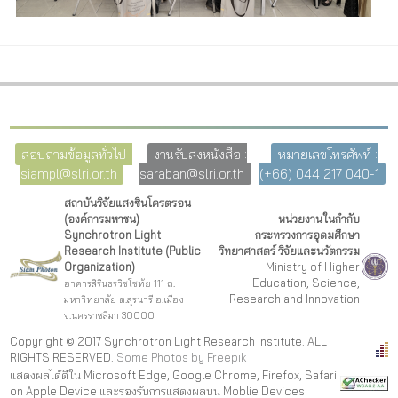
สอบถามข้อมูลทั่วไป :
งานรับส่งหนังสือ :
หมายเลขโทรศัพท์ :
siampl@slri.or.th
saraban@slri.or.th
(+66) 044 217 040-1
สถาบันวิจัยแสงซินโครตรอน
(องค์การมหาชน)
หน่วยงานในกำกับ
Synchrotron Light
กระทรวงการอุดมศึกษา
Research Institute (Public
วิทยาศาสตร์ วิจัยและนวัตกรรม
Organization)
Ministry of Higher
Education, Science,
อาคารสิรินธรวิชโชทัย 111 ถ.
Research and Innovation
มหาวิทยาลัย ต.สุรนารี อ.เมือง
จ.นครราชสีมา 30000
Copyright © 2017 Synchrotron Light Research Institute. ALL
RIGHTS RESERVED.
Some Photos by Freepi
k
แสดงผลได้ดีใน Microsoft Edge, Google Chrome, Firefox, Safari
on Apple Device และรองรับการแสดงผลบน Moblie Devices