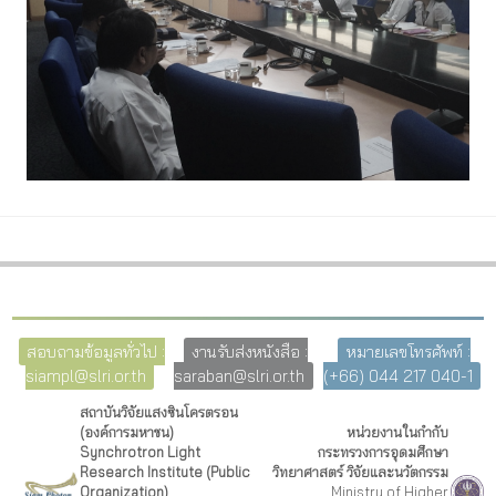
สอบถามข้อมูลทั่วไป :
งานรับส่งหนังสือ :
หมายเลขโทรศัพท์ :
siampl@slri.or.th
saraban@slri.or.th
(+66) 044 217 040-1
สถาบันวิจัยแสงซินโครตรอน
(องค์การมหาชน)
หน่วยงานในกำกับ
Synchrotron Light
กระทรวงการอุดมศึกษา
Research Institute (Public
วิทยาศาสตร์ วิจัยและนวัตกรรม
Organization)
Ministry of Higher