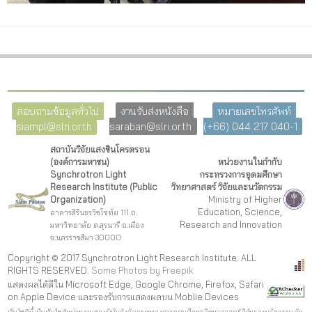
สอบถามข้อมูลทั่วไป :
งานรับส่งหนังสือ :
หมายเลขโทรศัพท์ :
siampl@slri.or.th
saraban@slri.or.th
(+66) 044 217 040-1
สถาบันวิจัยแสงซินโครตรอน
(องค์การมหาชน)
หน่วยงานในกำกับ
Synchrotron Light
กระทรวงการอุดมศึกษา
Research Institute (Public
วิทยาศาสตร์ วิจัยและนวัตกรรม
Organization)
Ministry of Higher
Education, Science,
อาคารสิรินธรวิชโชทัย 111 ถ.
Research and Innovation
มหาวิทยาลัย ต.สุรนารี อ.เมือง
จ.นครราชสีมา 30000
Copyright © 2017 Synchrotron Light Research Institute. ALL
RIGHTS RESERVED.
Some Photos by Freepi
k
แสดงผลได้ดีใน Microsoft Edge, Google Chrome, Firefox, Safari
on Apple Device และรองรับการแสดงผลบน Moblie Devices
เว็บไซต์นี้ เป็นเว็บไซต์หน่วยงานของรัฐในสังกัดกระทรวงการอุดมศึกษา วิทยาศาสตร์ วิจัยและนวัตกรรม จัด