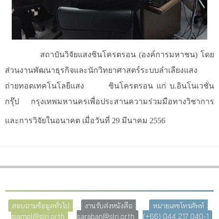
สถาบันวิจัยแสงซินโครตรอน (องค์การมหาชน) โดย
ส่วนงานพัฒนาธุรกิจและนักวิทยาศาสตร์ระบบลำเลียงแสง
ถ่ายทอดเทคโนโลยีแสง ซินโครตรอน แก่ บ.อินโนเวชั่น
กรุ๊ป กรุงเทพมหานครเพื่อประสานความร่วมมือทางวิชาการ
และการวิจัยในอนาคต เมื่อวันที่
29 มีนาคม 2556
สอบถามข้อมูลทั่วไป :
งานรับส่งหนังสือ :
หมายเลขโทรศัพท์ :
siampl@slri.or.th
saraban@slri.or.th
(+66) 044 217 040-1