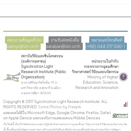
สอบถามข้อมูลทั่วไป :
งานรับส่งหนังสือ :
หมายเลขโทรศัพท์ :
siampl@slri.or.th
saraban@slri.or.th
(+66) 044 217 040-1
สถาบันวิจัยแสงซินโครตรอน
(องค์การมหาชน)
หน่วยงานในกำกับ
Synchrotron Light
กระทรวงการอุดมศึกษา
Research Institute (Public
วิทยาศาสตร์ วิจัยและนวัตกรรม
Organization)
Ministry of Higher
Education, Science,
อาคารสิรินธรวิชโชทัย 111 ถ.
Research and Innovation
มหาวิทยาลัย ต.สุรนารี อ.เมือง
จ.นครราชสีมา 30000
Copyright © 2017 Synchrotron Light Research Institute. ALL
RIGHTS RESERVED.
Some Photos by Freepi
k
แสดงผลได้ดีใน Microsoft Edge, Google Chrome, Firefox, Safari
on Apple Device และรองรับการแสดงผลบน Moblie Devices
เว็บไซต์นี้ เป็นเว็บไซต์หน่วยงานของรัฐในสังกัดกระทรวงการอุดมศึกษา วิทยาศาสตร์ วิจัยและนวัตกรรม จัด
ตั้งขึ้นเพื่อมุ่งมั่นพัฒนาคุณภาพทางด้านเทคโนโลยีแสงซินโครตรอนเพื่อสนับสนุนประเทศในการพัฒนา