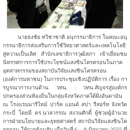
นายธงชัย ทวิชาชาติ อนุกรรมาธิการ ในคณะอนุ
กรรมาธิการส่งเสริมการใช้วิทยาศาสตร์และเทคโนโลยี
สู่ความเป็นเลิศ สำนักเลขาธิการวุฒิสภา เข้าเยี่ยมชม
นิทรรศการการใช้ประโยชน์แสงซินโครตรอนในภาค
อุตสาหกรรมของสถาบันวิจัยแสงซินโครตรอน
(องค์การมหาชน) ในการประชุมเชิงปฏิบัติการ เรื่อง กา
รบูรณาการงานด้าน วทน.
วทน.สัญจรสู่องค์กร
:
ปกครองส่วนท้องถิ่นในกลุ่มจังหวัดภาคใต้ฝั่งอันดามัน
ณ โรงแรมมาริไทม์ ปาร์ค แอนด์ สปา รีสอร์ท จังหวัด
กระบี่ โดยมี ดร.นวลวรรณ สงวนศักดิ์ ผู้ช่วยผู้อำนวย
การฝ่ายนโยบายและยุทธศาสตร์ สถาบันวิจัยแสงซินโค
รตรอน ให้การต้อนรับ เมื่อวันที่ 6 – 8 มิถุนายน 2555 ที่