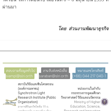
ผ่านมา
โดย ส่วนงานพัฒนาธุรกิจ
สอบถามข้อมูลทั่วไป :
งานรับส่งหนังสือ :
หมายเลขโทรศัพท์ :
siampl@slri.or.th
saraban@slri.or.th
(+66) 044 217 040-1
สถาบันวิจัยแสงซินโครตรอน
(องค์การมหาชน)
หน่วยงานในกำกับ
Synchrotron Light
กระทรวงการอุดมศึกษา
Research Institute (Public
วิทยาศาสตร์ วิจัยและนวัตกรรม
Organization)
Ministry of Higher
Education, Science,
อาคารสิรินธรวิชโชทัย 111 ถ.
Research and Innovation