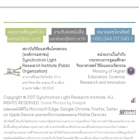
สอบถามข้อมูลทั่วไป :
งานรับส่งหนังสือ :
หมายเลขโทรศัพท์ :
siampl@slri.or.th
saraban@slri.or.th
(+66) 044 217 040-1
สถาบันวิจัยแสงซินโครตรอน
(องค์การมหาชน)
หน่วยงานในกำกับ
Synchrotron Light
กระทรวงการอุดมศึกษา
Research Institute (Public
วิทยาศาสตร์ วิจัยและนวัตกรรม
Organization)
Ministry of Higher
Education, Science,
อาคารสิรินธรวิชโชทัย 111 ถ.
Research and Innovation
มหาวิทยาลัย ต.สุรนารี อ.เมือง
จ.นครราชสีมา 30000
Copyright © 2017 Synchrotron Light Research Institute. ALL
RIGHTS RESERVED.
Some Photos by Freepi
k
แสดงผลได้ดีใน Microsoft Edge, Google Chrome, Firefox, Safari
on Apple Device และรองรับการแสดงผลบน Moblie Devices
เว็บไซต์นี้ เป็นเว็บไซต์หน่วยงานของรัฐในสังกัดกระทรวงการอุดมศึกษา วิทยาศาสตร์ วิจัยและนวัตกรรม จัด
ตั้งขึ้นเพื่อมุ่งมั่นพัฒนาคุณภาพทางด้านเทคโนโลยีแสงซินโครตรอนเพื่อสนับสนุนประเทศในการพัฒนา
เศรษฐกิจและคุณภาพชีวิตของประชาชน ไม่ได้มีวัตถุประสงค์เพื่อแสวงหากำไร หากท่านพบว่ามีข้อมูลใดๆ ที่
ละเมิดทรัพย์สินทางปัญญาปรากฏอยู่ในเว็บไซต์ โปรดแจ้งให้ทราบเพื่อดำเนินการแก้ปัญหาดังกล่าวโดยเร็ว