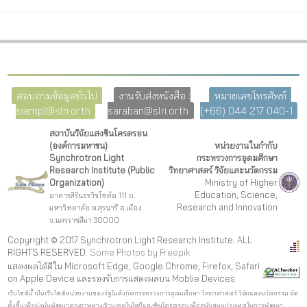
สอบถามข้อมูลทั่วไป :
งานรับส่งหนังสือ :
หมายเลขโทรศัพท์ :
siampl@slri.or.th
saraban@slri.or.th
(+66) 044 217 040-1
สถาบันวิจัยแสงซินโครตรอน
(องค์การมหาชน)
หน่วยงานในกำกับ
Synchrotron Light
กระทรวงการอุดมศึกษา
Research Institute (Public
วิทยาศาสตร์ วิจัยและนวัตกรรม
Organization)
Ministry of Higher
Education, Science,
อาคารสิรินธรวิชโชทัย 111 ถ.
Research and Innovation
มหาวิทยาลัย ต.สุรนารี อ.เมือง
จ.นครราชสีมา 30000
Copyright © 2017 Synchrotron Light Research Institute. ALL
RIGHTS RESERVED.
Some Photos by Freepi
k
แสดงผลได้ดีใน Microsoft Edge, Google Chrome, Firefox, Safari
on Apple Device และรองรับการแสดงผลบน Moblie Devices
เว็บไซต์นี้ เป็นเว็บไซต์หน่วยงานของรัฐในสังกัดกระทรวงการอุดมศึกษา วิทยาศาสตร์ วิจัยและนวัตกรรม จัด
ตั้งขึ้นเพื่อมุ่งมั่นพัฒนาคุณภาพทางด้านเทคโนโลยีแสงซินโครตรอนเพื่อสนับสนุนประเทศในการพัฒนา