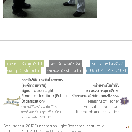
สอบถามข้อมูลทั่วไป :
งานรับส่งหนังสือ :
หมายเลขโทรศัพท์ :
siampl@slri.or.th
saraban@slri.or.th
(+66) 044 217 040-1
สถาบันวิจัยแสงซินโครตรอน
(องค์การมหาชน)
หน่วยงานในกำกับ
Synchrotron Light
กระทรวงการอุดมศึกษา
Research Institute (Public
วิทยาศาสตร์ วิจัยและนวัตกรรม
Organization)
Ministry of Higher
Education, Science,
อาคารสิรินธรวิชโชทัย 111 ถ.
Research and Innovation
มหาวิทยาลัย ต.สุรนารี อ.เมือง
จ.นครราชสีมา 30000
Copyright © 2017 Synchrotron Light Research Institute. ALL
RIGHTS RESERVED.
Some Photos by Freepi
k