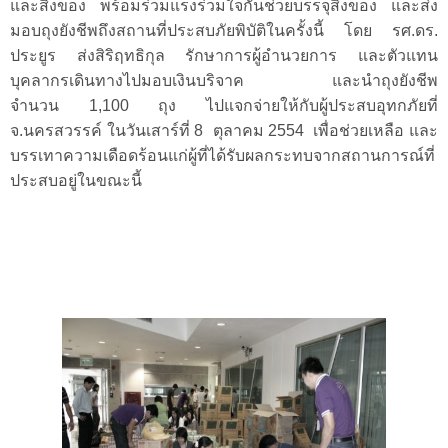
และสิ่งของ
พร้อมร่วมแรงร่วมใจกันช่วยบรรจุสิ่งของ และส่ง
มอบถุงยังชีพถึงสถานที่ประสบภัยพิบัติในครั้งนี้ โดย
รศ.ดร
.
ประยูร
ส่งสิริฤทธิกุล
รักษาการผู้อำนวยการ
และตัวแทน
บุคลากรเดินทางไป
มอบเงินบริจาค
และนำถุงยังชีพ
จำนวน
1,100 ถุง ไปแจกจ่ายให้กับผู้ประสบอุทกภัย
ที่
จ.นครสวรรค์
ในวันเสาร์ที่
8
ตุลาคม
2554
เพื่อช่วยเหลือ
และ
บรรเทาความเดือดร้อนแก่ผู้ที่ได้รับผลกระทบจากสถานการณ์ที่
ประสบอยู่ในขณะนี้