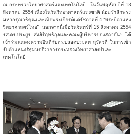
ณ
กระทรวงวิทยาศาสตร์และเทคโนโลยี
ใน
วันพฤหัสบดีที่
18
สิงหาคม
2554
เนื่องในวันวิทยาศาสตร์แห่งชาติ
น้อมรำลึกพระ
มหากรุณาธิคุณและเทิดพระเกียรติแด่รัชกาลที่
4
“พระบิดาแห่ง
วิทยาศาสตร์ไทย”
นอกจากนี้
เมื่อวันจันทร์ที่
15
สิงหาคม
2554
รศ.ดร.ประยูร
ส่งสิริฤทธิกุล
และคณะผู้บริหารของสถาบันฯ
ได้
เข้าร่วมแสดงความยินดีกับดร.ปลอดประสพ
สุรัสวดี
ใน
การเข้า
รับตำแหน่งรัฐมนตรีว่าการกระทรวงวิทยาศาสตร์และ
เทคโนโลยี