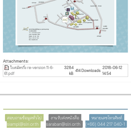
Attachments:
ใบสมัครวิ่ง re-version 11-6-
3284
2018-06-12
414 Downloads
61.pdf
kB
14:54
สอบถามข้อมูลทั่วไป :
งานรับส่งหนังสือ :
หมายเลขโทรศัพท์ :
siampl@slri.or.th
saraban@slri.or.th
(+66) 044 217 040-1