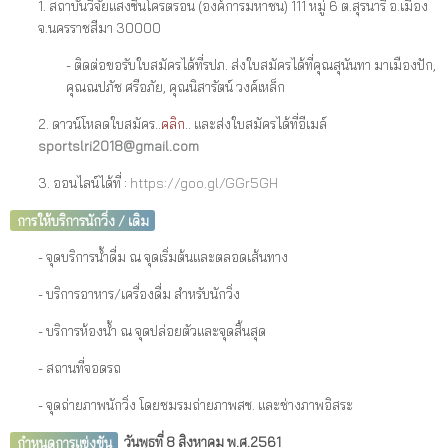
1. สถาบันวิจัยแสงซินโครตรอน (องค์การมหาชน) 111 หมู่ 6 ต.สุรนารี อ.เมือง
จ.นครราชสีมา 30000
- ติดต่อขอรับใบสมัครได้ที่รปภ.
ส่งใบสมัครได้ที่คุณสุนันทา มาเมืองปัก,
คุณณปภัช ศรีอภัย, คุณนิสารัตน์ วงค์เหล็ก
2. ดาวน์โหลดใบสมัคร..
คลิก
.. และส่งใบสมัครได้ที่อีเมล์
sportslri2018@gmail.com
3. ออนไลน์ได้ที่ :
https://goo.gl/GGr5GH
การให้บริการนักวิ่ง / เดิม
- จุดบริการน้ำดื่ม ณ จุดเริ่มต้นและตลอดเส้นทาง
- บริการอาหาร/เครื่องดื่ม สำหรับนักวิ่ง
- บริการห้องน้ำ ณ จุดปล่อยตัวและจุดสิ้นสุด
- สถานที่จอดรถ
- จุดถ่ายภาพนักวิ่ง โดยชมรมถ่ายภาพสซ. และช่างภาพอิสระ
กำหนดการแข่งขัน
วันพุธที่ 8 สิงหาคม พ.ศ.2561