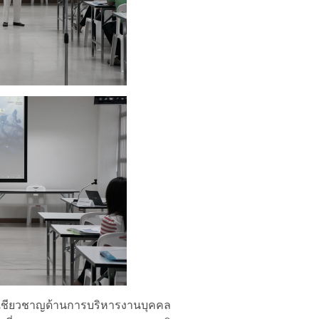
ผู้เชียวชาญด้านการบริหารงานบุคคล