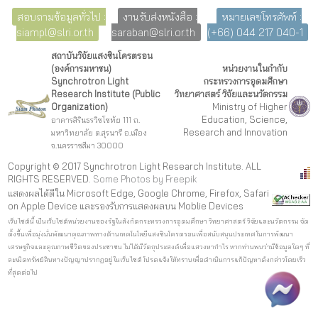
สอบถามข้อมูลทั่วไป :
งานรับส่งหนังสือ :
หมายเลขโทรศัพท์ :
siampl@slri.or.th
saraban@slri.or.th
(+66) 044 217 040-1
สถาบันวิจัยแสงซินโครตรอน
(องค์การมหาชน)
หน่วยงานในกำกับ
Synchrotron Light
กระทรวงการอุดมศึกษา
Research Institute (Public
วิทยาศาสตร์ วิจัยและนวัตกรรม
Organization)
Ministry of Higher
Education, Science,
อาคารสิรินธรวิชโชทัย 111 ถ.
Research and Innovation
มหาวิทยาลัย ต.สุรนารี อ.เมือง
จ.นครราชสีมา 30000
Copyright © 2017 Synchrotron Light Research Institute. ALL
RIGHTS RESERVED.
Some Photos by Freepi
k
แสดงผลได้ดีใน Microsoft Edge, Google Chrome, Firefox, Safari
on Apple Device และรองรับการแสดงผลบน Moblie Devices
เว็บไซต์นี้ เป็นเว็บไซต์หน่วยงานของรัฐในสังกัดกระทรวงการอุดมศึกษา วิทยาศาสตร์ วิจัยและนวัตกรรม จัด
ตั้งขึ้นเพื่อมุ่งมั่นพัฒนาคุณภาพทางด้านเทคโนโลยีแสงซินโครตรอนเพื่อสนับสนุนประเทศในการพัฒนา
เศรษฐกิจและคุณภาพชีวิตของประชาชน ไม่ได้มีวัตถุประสงค์เพื่อแสวงหากำไร หากท่านพบว่ามีข้อมูลใดๆ ที่
ละเมิดทรัพย์สินทางปัญญาปรากฏอยู่ในเว็บไซต์ โปรดแจ้งให้ทราบเพื่อดำเนินการแก้ปัญหาดังกล่าวโดยเร็ว
ที่สุดต่อไป