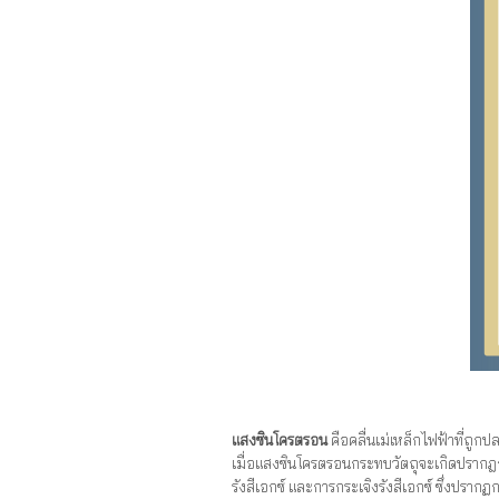
แสงซินโครตรอน
คือคลื่นเม่เหล็กไฟฟ้าที่ถูก
เมื่อแสงซินโครตรอนกระทบวัตถุจะเกิดปรากฎการ
รังสีเอกซ์ และการกระเจิงรังสีเอกซ์ ซึ่งปร