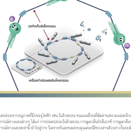
ปลดปล่อยจากอนุภาคที่มีประจุไฟฟ้า เช่น อิเล็กตรอน ขณะเคลื่อนที่ตัดผ่านสนามแม่เหล็
ณ์ทางแสงต่างๆ ได้แก่ การปลดปล่อยอิเล็กตรอน การดูดกลืนรังสีเอกซ์ การดูดกลืนรังส
ากฏการณ์ทางแสงเหล่านี้ นำไปสู่การ วิเคราะห์และทดสอบคุณสมบัติของสารตัวอย่างในระ