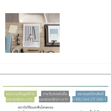
สอบถามข้อมูลทั่วไป :
งานรับส่งหนังสือ :
หมายเลขโทรศัพท์ :
siampl@slri.or.th
saraban@slri.or.th
(+66) 044 217 040-1
สถาบันวิจัยแสงซินโครตรอน