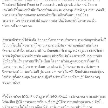
Thailand Talent Frontier Research : หลักสูตรส่งเสริมการวิจัยและ
เทคโนโลยีขั้นแนวหน้าเพื่อพัฒนากำลังคนสมรรถนะสูงสำหรับอุตสาหกรรมเป้า
หมายและบริการแห่งอนาคตของโรงเรียนมหิดลวิทยานุสรณ์ โดย
รศ.ดร.สาโรช รุจิรวรรธน์ ผู้อำนวยการสถาบันวิจัยแสงซินโครตรอน เป็น
ประธานเปิดการอบรม
สำหรับนักเรียนที่ได้รับคัดเลือกจากโครงการฯ เข้าการอบรมหลักสูตรในครั้งนี้
เป็นนักเรียนในโครงการผู้มีความสามารถพิเศษทางด้านคณิตศาสตร์และ
วิทยาศาสตร์ทั่วประเทศ อาทิ โรงเรียนมหิดลวิทยานุสรณ์ กลุ่มดรงเรียนวิทยา
ศาสตร์จุฬาภรณราชวิทยาลัย และกลุ่มโรงเรียนในโครงการสนับสนุนการจัด
ตั้งห้องเรียนวิทยาศาสตร์ในโรงเรียน โดยการกำกับดูแลของมหาวิทยาลัย
(โครงการ วมว.) โครงการพัฒนาและส่งเสริมผู้มีความสามารถพิเศษทาง
วิทยาศาสตร์และเทคโนโลยี (โครงการ พสวท.) โดยนักเรียนในแต่ละหลักสูตร
ได้เรียนรู้ทั้งภาคทฤษฎีและภาคปฏิบัติ พร้อมเยี่ยมชมห้องปฏิบัติการต่างๆ
ของสถาบันฯ
ทั้งนี้ สถาบันฯ ได้จัด 5 หลักสูตรเพื่อให้นักเรียนเลือกเรียนตามความสนใจ และ
ได้ลงมือปฏิบัติการทดลองจริง ณ ห้องปฏิบัติการของหลักสูตรต่างๆ ดังนี้ 1.
หลักสูตรเทคโนโลยีการเคลือบฟิล์มคาร์บอนเสมือนเพชรสำหรับภาค