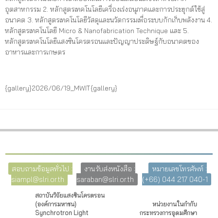
อุตสาหกรรม 2. หลักสูตรเทคโนโลยีเครื่องเร่งอนุภาคและการประยุกต์ใช้สู่
อนาคต 3. หลักสูตรเทคโนโลยีวัสดุและนวัตกรรมเพื่อระบบกักเก็บพลังงาน 4.
หลักสูตรเทคโนโลยี Micro & Nanofabrication Technique และ 5.
หลักสูตรเทคโนโลยีแสงซินโครตรอนและปัญญาประดิษฐ์กับอนาคตของ
อาหารและการเกษตร
{gallery}2026/06/19_MWIT{gallery}
สอบถามข้อมูลทั่วไป :
งานรับส่งหนังสือ :
หมายเลขโทรศัพท์ :
siampl@slri.or.th
saraban@slri.or.th
(+66) 044 217 040-1
สถาบันวิจัยแสงซินโครตรอน
(องค์การมหาชน)
หน่วยงานในกำกับ
Synchrotron Light
กระทรวงการอุดมศึกษา