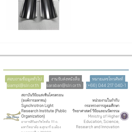
สอบถามข้อมูลทั่วไป :
งานรับส่งหนังสือ :
หมายเลขโทรศัพท์ :
siampl@slri.or.th
saraban@slri.or.th
(+66) 044 217 040-1
สถาบันวิจัยแสงซินโครตรอน
(องค์การมหาชน)
หน่วยงานในกำกับ
Synchrotron Light
กระทรวงการอุดมศึกษา
Research Institute (Public
วิทยาศาสตร์ วิจัยและนวัตกรรม
Organization)
Ministry of Higher
Education, Science,
อาคารสิรินธรวิชโชทัย 111 ถ.
Research and Innovation
มหาวิทยาลัย ต.สุรนารี อ.เมือง