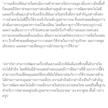
“การเคลือบฟิล์มภายในท่อมีความท้าทายทางวิศวกรรมสูง เนื่องจากเป็นพื้นที่
ปิดและมีอัตราส่วนความยาวต่อเส้นผ่านศูนย์กลางสูง การพัฒนาเทคโนโลยี
และเครื่องต้นแบบสำหรับเคลือบฟิล์มภายในท่อจึงมีความสำคัญอย่างยิ่งต่อ
การนำเทคโนโลยีนี้ไปใช้งานจริงในระดับอุตสาหกรรม ซึ่งจะช่วยลดต้นทุนการ
ดำเนินงานของอุตสาหกรรมปิโตรเลียม โดยยืดอายุการใช้งานของอุปกรณ์
ลดความเสี่ยงจากการรั่วไหลของสารเคมีหรือก๊าซที่อาจส่งผลกระทบต่อ
ความปลอดภัยและสิ่งแวดล้อม เพิ่มความปลอดภัยของระบบการผลิตในระยะ
ยาว อีกทั้งช่วยลดต้นทุนจากการลดค่าใช้จ่ายในการบำรุงรักษา ลดการหยุด
เดินระบบ และลดการเปลี่ยนอุปกรณ์ก่อนอายุการใช้งาน”
“สถาบันฯ สามารถพัฒนาเครื่องต้นแบบเคลือบฟิล์มดีแอลซีบนพื้นผิวภายใน
ท่อได้สำเร็จ โดยฟิล์มมีลักษณะสม่ำเสมอและมีการยึดเกาะที่ดี นอกจากนี้ยัง
สามารถปรับเปลี่ยนคุณสมบัติของฟิล์มให้เหมาะสมกับการใช้งานเฉพาะด้าน
ได้ผ่านการควบคุมสภาวะการเคลือบ ความสำเร็จดังกล่าวถือเป็นก้าวสำคัญ
ในการพัฒนาเทคโนโลยีการเคลือบภายในท่อของประเทศไทย และเป็นพื้นฐาน
สำหรับการขยายผลสู่ระดับอุตสาหกรรมในอนาคต” ดร.ศรายุทธ ตั้นมี กล่าว
สรุป