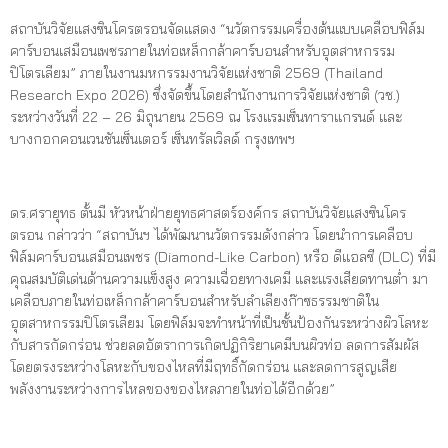
สถาบันวิจัยแสงซินโครตรอนจัดแสดง “นวัตกรรมเครื่องต้นแบบเคลือบฟิล์ม
คาร์บอนเสมือนเพชรภายในท่อเหล็กกล้าคาร์บอนสำหรับอุตสาหกรรม
ปิโตรเลียม” ภายในงานมหกรรมงานวิจัยแห่งชาติ 2569 (Thailand
Research Expo 2026) ซึ่งจัดขึ้นโดยสำนักงานการวิจัยแห่งชาติ (วช.)
ระหว่างวันที่ 22 – 26 มิถุนายน 2569 ณ โรงแรมเซ็นทาราแกรนด์ และ
บางกอกคอนเวนชันเซ็นเตอร์ เซ็นทรัลเวิลด์ กรุงเทพฯ
ดร.ศรายุทธ ตั้นมี หัวหน้าฝ่ายยุทธศาสตร์องค์กร สถาบันวิจัยแสงซินโคร
ตรอน กล่าวว่า “สถาบันฯ ได้พัฒนานวัตกรรมดังกล่าว โดยนำการเคลือบ
ฟิล์มคาร์บอนเสมือนเพชร (Diamond-Like Carbon) หรือ ดีแอลซี (DLC) ที่มี
คุณสมบัติเด่นด้านความแข็งสูง ความเฉื่อยทางเคมี และแรงเสียดทานต่ำ มา
เคลือบภายในท่อเหล็กกล้าคาร์บอนสำหรับลำเลียงก๊าซธรรมชาติใน
อุตสาหกรรมปิโตรเลียม โดยฟิล์มจะทำหน้าที่เป็นชั้นป้องกันระหว่างผิวโลหะ
กับสารกัดกร่อน ช่วยลดอัตราการเกิดปฏิกิริยาเคมีบนผิวท่อ ลดการสัมผัส
โดยตรงระหว่างโลหะกับของไหลที่มีฤทธิ์กัดกร่อน และลดการสูญเสีย
พลังงานระหว่างการไหลของของไหลภายในท่อได้อีกด้วย”