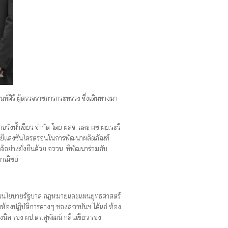
์ศิริ ผู้ตรวจราชการกระทรวง ซึ่งเดินทางมา
อวังน้ำเขียว จำกัด โดย ผสซ. และ ผช.ผย.ระวี
นโลยีแสงซินโครตรอนในการพัฒนาผลิตภัณฑ์
ย่างยั่งยืนด้วย อววน. ที่พัฒนาร่วมกับ
พาณิชย์
ไปตามนโยบายรัฐบาล กฎหมายและแผนยุทธศาสตร์
องปฏิบัติการต่างๆ ของสถาบันฯ ได้แก่ ห้อง
ิล รอง ผป.ดร.สุพัฒน์ กลิ่นเขียว รอง