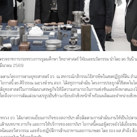
ตรวจราชการกระทรวงการอุดมศึกษา วิทยาศาสตร์ วิจัยและนวัตกรรม นำโดย ดร.วันนี นนท
5 มีนาคม 2569
ไปติดตามโครงการตามยุทธศาสตร์ อว. ณ สหกรณ์กสิกรรมไร้สารพิษในเขตปฏิรูปที่ดิน อำเภ
 โอกาสนี้ ดร.ศิริวรรณ ณะวงษ์ หน.สอก. ได้สรุปการดำเนิน โครงการประยุกต์ใช้เทคโ
ใต้ยุทธศาสตร์ในการพัฒนาเศรษฐกิจให้มีความสามารถในการแข่งขันและพึ่งพาตนเองได้อ
เหลือจากการตัดแต่งมาแปรรูปเป็นข้าวเกรียบผักเชิงหน้าที่ พร้อมผลิตและจำหน่ายเชิง
กระทรวง อว. ได้มาตรวจเยี่ยมภารกิจของสถาบันฯ เพื่อติดตามการดำเนินงานให้เป็น
านบทบาท ภารกิจ และการให้บริการของสถาบันฯ โอกาสนี้คณะผู้ตรวจยังได้เยี่ยมชมห้
คนิคและวิศวกรรม และห้องปฏิบัติการด้านอาหารและการเกษตร โดย รอง ผส.สำเริง ด้วงน
ของสถาบันฯ ให้การต้อนรับ