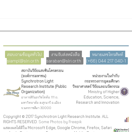
สอบถามข้อมูลทั่วไป :
งานรับส่งหนังสือ :
หมายเลขโทรศัพท์ :
siampl@slri.or.th
saraban@slri.or.th
(+66) 044 217 040-1
สถาบันวิจัยแสงซินโครตรอน
(องค์การมหาชน)
หน่วยงานในกำกับ
Synchrotron Light
กระทรวงการอุดมศึกษา
Research Institute (Public
วิทยาศาสตร์ วิจัยและนวัตกรรม
Organization)
Ministry of Higher
Education, Science,
อาคารสิรินธรวิชโชทัย 111 ถ.
Research and Innovation
มหาวิทยาลัย ต.สุรนารี อ.เมือง
จ.นครราชสีมา 30000
Copyright © 2017 Synchrotron Light Research Institute. ALL
RIGHTS RESERVED.
Some Photos by Freepi
k
แสดงผลได้ดีใน Microsoft Edge, Google Chrome, Firefox, Safari