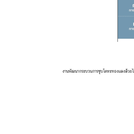
งานพัฒนากระบวนการชุบโลหะทองแดงด้วยไฟ