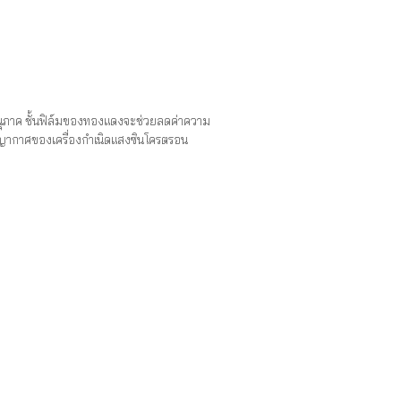
อนุภาค ชั้นฟิล์มของทองแดงจะช่วยลดค่าความ
ุญญากาศของเครื่องกำเนิดแสงซินโครตรอน