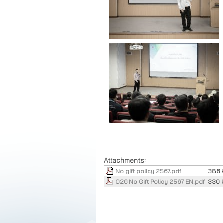
Attachments:
No gift policy 2567.pdf
386 
O26 No Gift Policy 2567 EN.pdf
330 