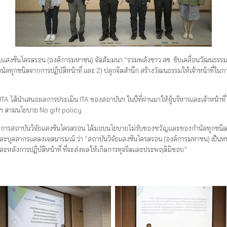
สงซินโครตรอน (องค์การมหาชน) จัดสัมมนา “รวมพลังชาว สซ. ขับเคลื่อนวัฒนธรรม No
ุกชนิดจากการปฏิบัติหน้าที่ และ 2) ปลุกจิตสำนึก สร้างวัฒนธรรมให้เจ้าหน้าที่ใ
เสนอผลการประเมิน ITA ของสถาบันฯ ในปีที่ผ่านมาให้ผู้บริหารและเจ้าหน้าที่ได้ร
นฯ ตามนโยบาย No gift policy
ยการสถาบันวิจัยแสงซินโครตรอน ได้มอบนโยบายไม่รับของขวัญและของกำนัลทุกชนิดจาก
ะบุคลากรแสดงเจตนารมณ์ ว่า “สถาบันวิจัยแสงซินโครตรอน (องค์การมหาชน) เป็นหน่วย
หลังการปฏิบัติหน้าที่ ที่จะส่งผลให้เกิดการทุจริตและประพฤติมิชอบ”