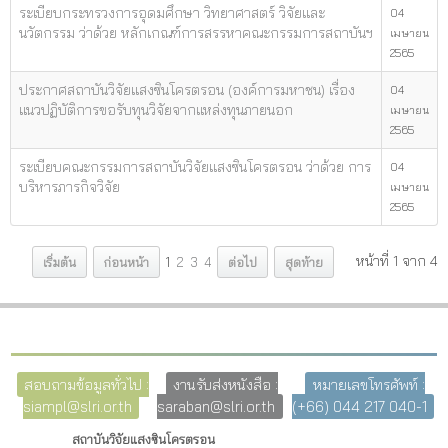
ระเบียบกระทรวงการอุดมศึกษา วิทยาศาสตร์ วิจัยและ
04
นวัตกรรม ว่าด้วย หลักเกณฑ์การสรรหาคณะกรรมการสถาบันฯ
เมษายน
2565
ประกาศสถาบันวิจัยแสงซินโครตรอน (องค์การมหาชน) เรื่อง
04
แนวปฏิบัติการขอรับทุนวิจัยจากแหล่งทุนภายนอก
เมษายน
2565
ระเบียบคณะกรรมการสถาบันวิจัยแสงซินโครตรอน ว่าด้วย การ
04
บริหารภารกิจวิจัย
เมษายน
2565
หน้าที่ 1 จาก 4
เริ่มต้น
ก่อนหน้า
1
2
3
4
ต่อไป
สุดท้าย
สอบถามข้อมูลทั่วไป :
งานรับส่งหนังสือ :
หมายเลขโทรศัพท์ :
siampl@slri.or.th
saraban@slri.or.th
(+66) 044 217 040-1
สถาบันวิจัยแสงซินโครตรอน