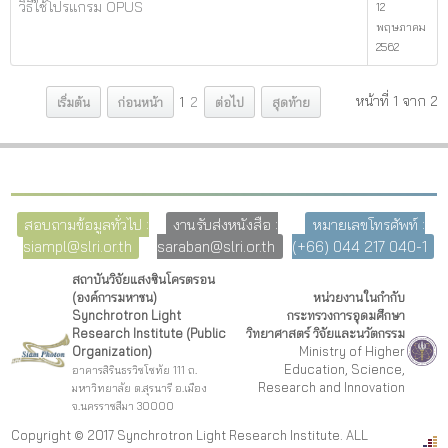
วิธีใช้โปรแกรม OPUS
12
พฤษภาคม
2562
หน้าที่ 1 จาก 2
เริ่มต้น
ก่อนหน้า
1
2
ต่อไป
สุดท้าย
สอบถามข้อมูลทั่วไป :
งานรับส่งหนังสือ :
หมายเลขโทรศัพท์ :
siampl@slri.or.th
saraban@slri.or.th
(+66) 044 217 040-1
สถาบันวิจัยแสงซินโครตรอน
(องค์การมหาชน)
หน่วยงานในกำกับ
Synchrotron Light
กระทรวงการอุดมศึกษา
Research Institute (Public
วิทยาศาสตร์ วิจัยและนวัตกรรม
Organization)
Ministry of Higher
Education, Science,
อาคารสิรินธรวิชโชทัย 111 ถ.
Research and Innovation
มหาวิทยาลัย ต.สุรนารี อ.เมือง
จ.นครราชสีมา 30000
Copyright © 2017 Synchrotron Light Research Institute. ALL