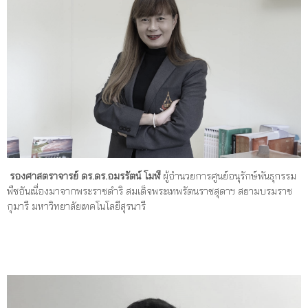
รองศาสตราจารย์ ดร.ดร.อมรรัตน์ โมฬี
ผู้อำนวยการศูนย์อนุรักษ์พันธุกรรม
พืชอันเนื่องมาจากพระราชดำริ สมเด็จพระเทพรัตนราชสุดาฯ สยามบรมราช
กุมารี มหาวิทยาลัยเทคโนโลยีสุรนารี