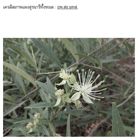
เครดิตภาพแจงสุรนารีทั้งหมด :
อพ.สธ.มทส.