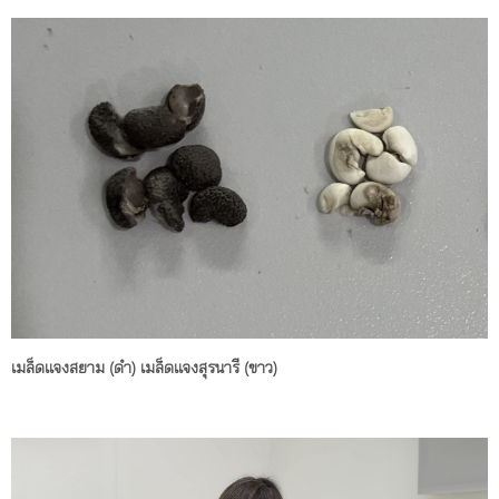
เมล็ดแจงสยาม (ดำ) เมล็ดแจงสุรนารี (ขาว)