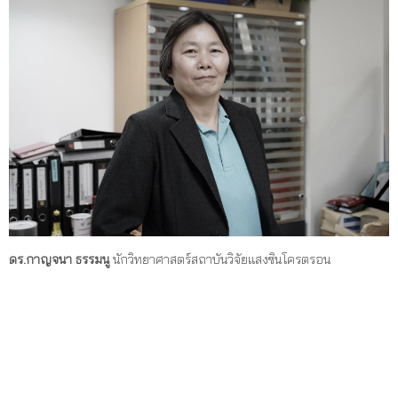
ดร.กาญจนา ธรรมนู
นักวิทยาศาสตร์สถาบันวิจัยแสงซินโครตรอน