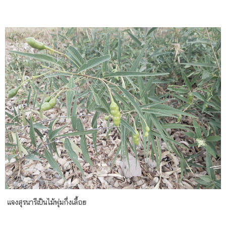
แจงสุรนารีเป็นไม้พุ่มกึ่งเลื้อย