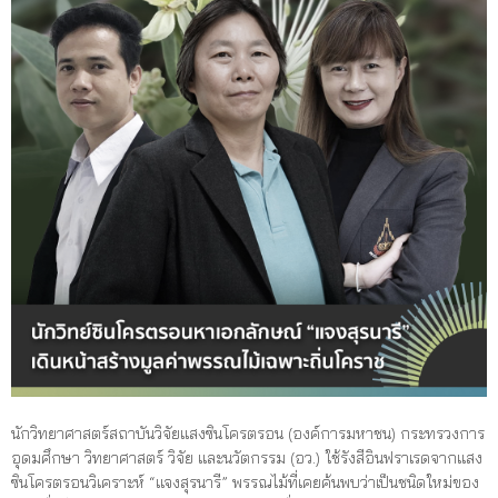
นักวิทยาศาสตร์สถาบันวิจัยแสงซินโครตรอน (องค์การมหาชน) กระทรวงการ
อุดมศึกษา วิทยาศาสตร์ วิจัย และนวัตกรรม (อว.) ใช้รังสีอินฟราเรดจากแสง
ซินโครตรอนวิเคราะห์ “แจงสุรนารี” พรรณไม้ที่เคยค้นพบว่าเป็นชนิดใหม่ของ