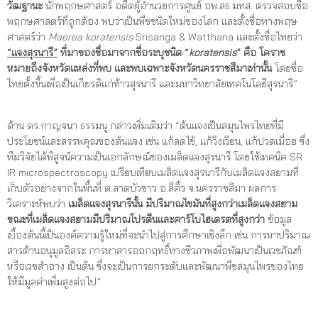
วัฒฐานะ
นักพฤกษศาสตร์ อดีตผู้อำนวยการศูนย์ อพ.สธ.มทส. ตรวจสอบชื่อ
พฤกษศาสตร์ที่ถูกต้อง พบว่าเป็นพืชชนิดใหม่ของโลก และตั้งชื่อทางพฤษ
ศาสตร์ว่า
Maerea koratensis
Srisanga & Watthana และตั้งชื่อไทยว่า
“แจงสุรนารี”
ที่มาของชื่อมาจากชื่อระบุชนิด “
koratensis
” คือ โคราช
หมายถึงจังหวัดแหล่งที่พบ และพบเฉพาะจังหวัดนครราชสีมาเท่านั้น
โดยชื่อ
ไทยตั้งขึ้นเพื่อเป็นเกียรติแก่ท้าวสุรนารี และมหาวิทยาลัยเทคโนโลยีสุรนารี”
ด้าน ดร.กาญจนา ธรรมนู กล่าวเพิ่มเติมว่า “ต้นแจงเป็นสมุนไพรไทยที่มี
ประโยชน์และสรรพคุณของต้นแจง เช่น แก้ลดไข้, แก้วิงเวียน, แก้ปวดเมื่อย ซึ่ง
ทีมวิจัยได้พิสูจน์ความเป็นเอกลักษณ์ของเมล็ดแจงสุรนารี โดยใช้เทคนิค SR
IR microspectroscopy เปรียบเทียบเมล็ดแจงสุรนารีกับเมล็ดแจงสยามที่
เก็บตัวอย่างจากในพื้นที่ ต.ลาดบัวขาว อ.สีคิ้ว จ.นครราชสีมา ผลการ
วิเคราะห์พบว่า
เมล็ดแจงสุรนารีนั้น มีปริมาณไขมันที่สูงกว่าเมล็ดแจงสยาม
ขณะที่เมล็ดแจงสยามมีปริมาณโปรตีนและคาร์โบไฮเดรตที่สูงกว่า
ข้อมูล
เบื้องต้นนี้เป็นองค์ความรู้ใหม่ที่จะนำไปสู่การศึกษาเชิงลึก เช่น การหาปริมาณ
สารต้านอนุมูลอิสระ การหาสารออกฤทธิ์ทางชีวภาพเพื่อพัฒนาเป็นเวชภัณฑ์
หรือเวชสำอาง เป็นต้น ซึ่งจะเป็นการยกระดับและพัฒนาพืชสมุนไพรของไทย
ให้มีมูลค่าเพิ่มสูงต่อไป”