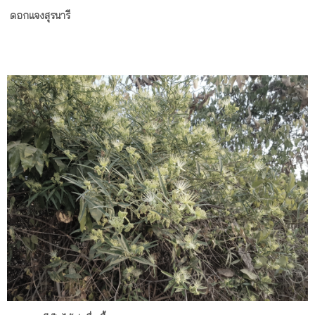
ดอกแจงสุรนารี