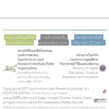
สอบถามข้อมูลทั่วไป :
งานรับส่งหนังสือ :
หมายเลขโทรศัพท์ :
siampl@slri.or.th
saraban@slri.or.th
(+66) 044 217 040-1
สถาบันวิจัยแสงซินโครตรอน
(องค์การมหาชน)
หน่วยงานในกำกับ
Synchrotron Light
กระทรวงการอุดมศึกษา
Research Institute (Public
วิทยาศาสตร์ วิจัยและนวัตกรรม
Organization)
Ministry of Higher
Education, Science,
อาคารสิรินธรวิชโชทัย 111 ถ.
Research and Innovation
มหาวิทยาลัย ต.สุรนารี อ.เมือง
จ.นครราชสีมา 30000
Copyright © 2017 Synchrotron Light Research Institute. ALL
RIGHTS RESERVED.
Some Photos by Freepi
k
แสดงผลได้ดีใน Microsoft Edge, Google Chrome, Firefox, Safari
on Apple Device และรองรับการแสดงผลบน Moblie Devices
เว็บไซต์นี้ เป็นเว็บไซต์หน่วยงานของรัฐในสังกัดกระทรวงการอุดมศึกษา วิทยาศาสตร์ วิจัยและนวัตกรรม จัด