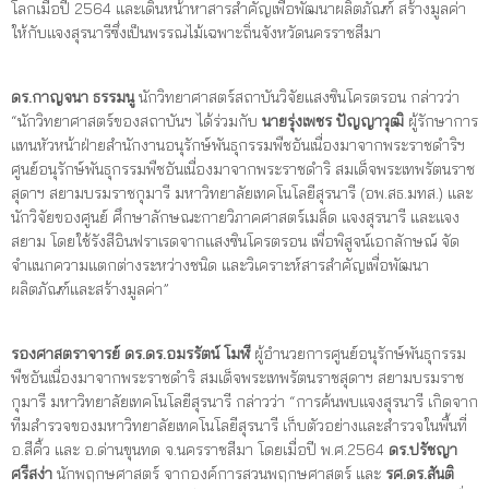
โลกเมื่อปี 2564 และเดินหน้าหาสารสำคัญเพื่อพัฒนาผลิตภัณฑ์ สร้างมูลค่า
ให้กับแจงสุรนารีซึ่งเป็นพรรณไม้เฉพาะถิ่นจังหวัดนครราชสีมา
ดร.กาญจนา ธรรมนู
นักวิทยาศาสตร์สถาบันวิจัยแสงซินโครตรอน กล่าวว่า
“นักวิทยาศาสตร์ของสถาบันฯ ได้ร่วมกับ
นายรุ่งเพชร ปัญญาวุฒิ
ผู้รักษาการ
แทนหัวหน้าฝ่ายสำนักงานอนุรักษ์พันธุกรรมพืชอันเนื่องมาจากพระราชดำริฯ
ศูนย์อนุรักษ์พันธุกรรมพืชอันเนื่องมาจากพระราชดำริ สมเด็จพระเทพรัตนราช
สุดาฯ สยามบรมราชกุมารี มหาวิทยาลัยเทคโนโลยีสุรนารี (อพ.สธ.มทส.) และ
นักวิจัยของศูนย์ ศึกษาลักษณะกายวิภาคศาสตร์เมล็ด แจงสุรนารี และแจง
สยาม โดยใช้รังสีอินฟราเรดจากแสงซินโครตรอน เพื่อพิสูจน์เอกลักษณ์ จัด
จำแนกความแตกต่างระหว่างชนิด และวิเคราะห์สารสำคัญเพื่อพัฒนา
ผลิตภัณฑ์และสร้างมูลค่า”
รองศาสตราจารย์ ดร.ดร.อมรรัตน์ โมฬี
ผู้อำนวยการศูนย์อนุรักษ์พันธุกรรม
พืชอันเนื่องมาจากพระราชดำริ สมเด็จพระเทพรัตนราชสุดาฯ สยามบรมราช
กุมารี มหาวิทยาลัยเทคโนโลยีสุรนารี กล่าวว่า “การค้นพบแจงสุรนารี เกิดจาก
ทีมสำรวจของมหาวิทยาลัยเทคโนโลยีสุรนารี เก็บตัวอย่างและสำรวจในพื้นที่
อ.สีคิ้ว และ อ.ด่านขุนทด จ.นครราชสีมา โดยเมื่อปี พ.ศ.2564
ดร.ปรัชญา
ศรีสง่า
นักพฤกษศาสตร์ จากองค์การสวนพฤกษศาสตร์ และ
รศ.ดร.สันติ