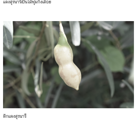
แจงสุรนารีเป็นไม้พุ่มกึ่งเลื้อย
ฝักแจงสุรนารี