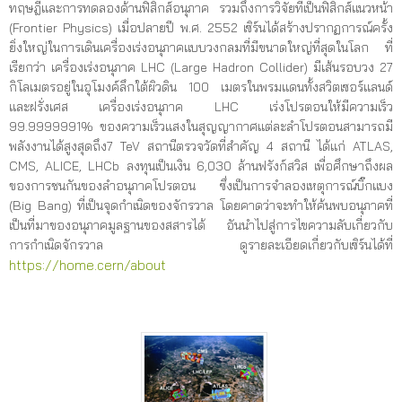
ทฤษฎีและการทดลองด้านฟิสิกส์อนุภาค รวมถึงการวิจัยที่เป็นฟิสิกส์แนวหน้า
(Frontier Physics) เมื่อปลายปี พ.ศ. 2552 เซิร์นได้สร้างปรากฏการณ์ครั้ง
ยิ่งใหญ่ในการเดินเครื่องเร่งอนุภาคแบบวงกลมที่มีขนาดใหญ่ที่สุดในโลก ที่
เรียกว่า เครื่องเร่งอนุภาค LHC (Large Hadron Collider) มีเส้นรอบวง 27
กิโลเมตรอยู่ในอุโมงค์ลึกใต้ผิวดิน 100 เมตรในพรมแดนทั้งสวิตเซอร์แลนด์
และฝรั่งเศส เครื่องเร่งอนุภาค LHC เร่งโปรตอนให้มีความเร็ว
99.9999991% ของความเร็วแสงในสุญญากาศแต่ละลำโปรตอนสามารถมี
พลังงานได้สูงสุดถึง7 TeV สถานีตรวจวัดที่สำคัญ 4 สถานี ได้แก่ ATLAS,
CMS, ALICE, LHCb ลงทุนเป็นเงิน 6,030 ล้านฟรังก์สวิส เพื่อศึกษาถึงผล
ของการชนกันของลำอนุภาคโปรตอน ซึ่งเป็นการจำลองเหตุการณ์บิ๊กแบง
(Big Bang) ที่เป็นจุดกำเนิดของจักรวาล โดยคาดว่าจะทำให้ค้นพบอนุภาคที่
เป็นที่มาของอนุภาคมูลฐานของสสารได้ อันนำไปสู่การไขความลับเกี่ยวกับ
การกำเนิดจักรวาล ดูรายละเอียดเกี่ยวกับเซิร์นได้ที่
https://home.cern/about