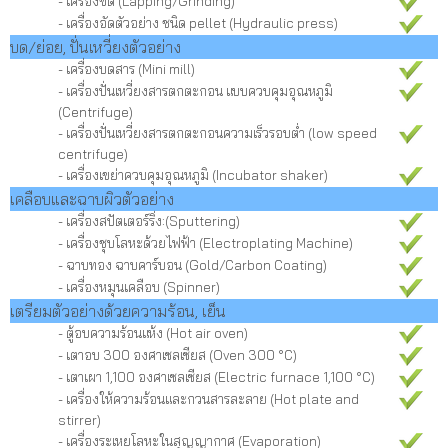
- เครื่องขัด (Lapping/Grinding)
- เครื่องอัดตัวอย่าง ชนิด pellet (Hydraulic press)
บด/ย่อย, ปั่นเหวี่ยงตัวอย่าง
- เครื่องบดสาร (Mini mill)
- เครื่องปั่นเหวี่ยงสารตกตะกอน แบบควบคุมอุณหภูมิ
(Centrifuge)
-
เครื่องปั่นเหวี่ยงสารตกตะกอนความเร็วรอบต่ำ
(low speed
centrifuge)
-
เ
ครื่องเขย่าควบคุมอุณหภูมิ (Incubator shaker)
เคลือบและฉาบผิวตัวอย่าง
- เครื่องสปัตเตอร์ริ่ง:(Sputtering)
- เครื่องชุบโลหะด้วยไฟฟ้า (Electroplating Machine)
- ฉาบทอง ฉาบคาร์บอน (Gold/Carbon Coating)
- เครื่องหมุนเคลือบ (Spinner)
เตรียมตัวอย่างด้วยความร้อน, เย็น
- ตู้อบความร้อนแห้ง (Hot air oven)
- เตาอบ 300 องศาเซลเซียส (Oven 300
°
C)
- เตาเผา 1,100 องศาเซลเซียส
(Electric furnace 1,100
°
C)
- เครื่องให้ความร้อนและกวนสารละลาย (Hot plate and
stirrer)
- เครื่องระเหยโลหะในสุญญากาศ (Evaporation)