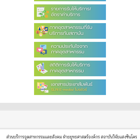
ส่วนบริการอุตสาหกรรมและสังคม ฝ่ายยุทธศาสตร์องค์กร สถาบันวิจัยแสงซินโคร