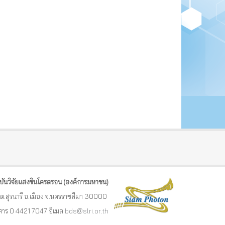
บันวิจัยแสงซินโครตรอน (องค์การมหาชน)
ัย ต.สุรนารี อ.เมือง จ.นครราชสีมา 30000
รสาร 0 4421 7047
อีเมล
bds@slri.or.th