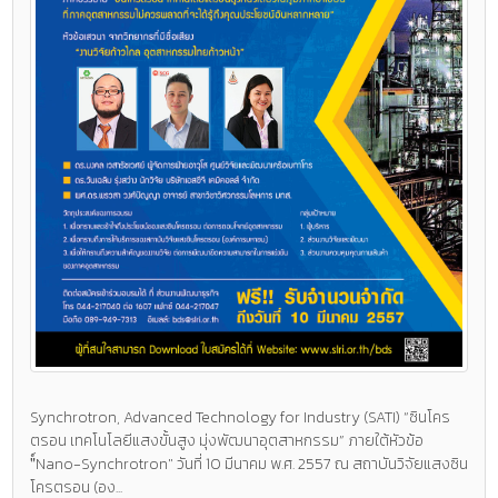
Synchrotron, Advanced Technology for Industry (SATI) “ซินโคร
ตรอน เทคโนโลยีแสงขั้นสูง มุ่งพัฒนาอุตสาหกรรม” ภายใต้หัวข้อ
"์Nano-Synchrotron" วันที่ 10 มีนาคม พ.ศ. 2557 ณ สถาบันวิจัยแสงซิน
โครตรอน (อง...