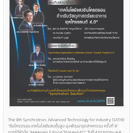
The 9th Synchrotron, Advanced Technology for Industry (SATI9)
“ซินโครตรอน เทคโนโลยีแสงขั้นสูง มุ่งพัฒนาอุตสาหกรรม ครั้งที่ 9”
ภายใต้หัวข้อ "Materials & Food Thaland 4.0" วันที่ 4 กรกฎาคม พ.ศ.