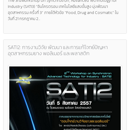
The 3rdWorkshop on Synchrotron, Advanced Technology for
Industry (SATI3) “ซินโครตรอน เทคโนโลยีแสงขั้นสูง มุ่งพัฒนา
อุตสาหกรรม ครั้งที่ 3” ภายใต้หัวข้อ "Food, Drug and Cosmatic" ใน
วันที่ 21 กรกฎาคม 2...
SATI2: การงานวิจัย พัฒนา และการแก้โจทย์ปัญหา
อุตสาหกรรมยาง พอลิเมอร์ และพลาสติก