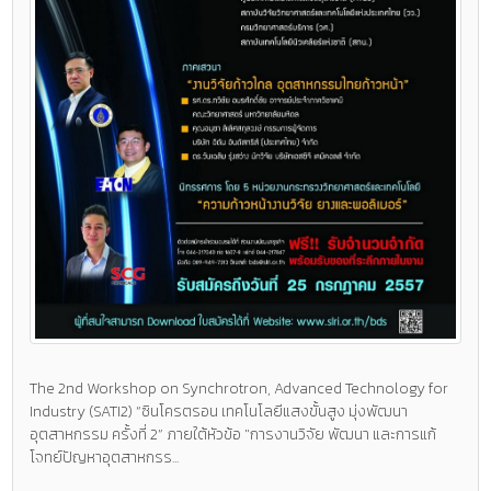
The 2nd Workshop on Synchrotron, Advanced Technology for
Industry (SATI2) “ซินโครตรอน เทคโนโลยีแสงขั้นสูง มุ่งพัฒนา
อุตสาหกรรม ครั้งที่ 2” ภายใต้หัวข้อ "การงานวิจัย พัฒนา และการแก้
โจทย์ปัญหาอุตสาหกรร...