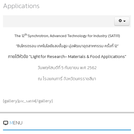
Applications
th
The 12
Synchrotron, Advanced Technology for Industry (SATI11)
“ซินโครตรอน เทคโนโลยีแสงขั้นสูง มุ่งพัฒนาอุตสาหกรรม ครั้งที่ 12”
ภายใต้หัวข้อ "Light for Research- Materials & Food Applications"
วันพฤหัสบดีที่ 5 กันยายน พ.ศ. 2562
ณ โรงแคนทารี่ จังหวัดนครราชสีมา
{gallery}
{/gallery}
pic_sati14
MENU