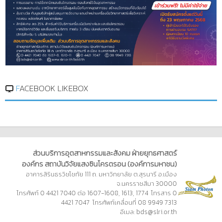
FACEBOOK LIKEBOX
ส่วนบริการอุตสาหกรรมและสังคม ฝ่ายยุทธศาสตร์
องค์กร สถาบันวิจัยแสงซินโครตรอน (องค์การมหาชน)
อาคารสิรินธรวิชโชทัย 111 ถ. มหาวิทยาลัย ต.สุรนารี อ.เมือง
จ.นครราชสีมา 30000
โทรศัพท์ 0 4421 7040 ต่อ 1607-1608, 1613, 1774 โทรสาร 0
4421 7047 โทรศัพท์เคลื่อนที่ 08 9949 7313
อีเมล:
bds@slri.or.th